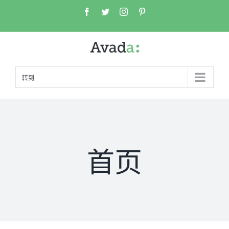
跳
Facebook
Twitter
Instagram
Pinterest
至
内
容
转到...
首页